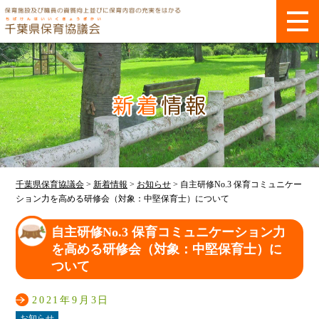
千葉県保育協議会
>
新着情報
>
お知らせ
>
自主研修No.3 保育コミュニケー
ション力を高める研修会（対象：中堅保育士）について
自主研修No.3 保育コミュニケーション力
を高める研修会（対象：中堅保育士）に
ついて
2021年9月3日
お知らせ